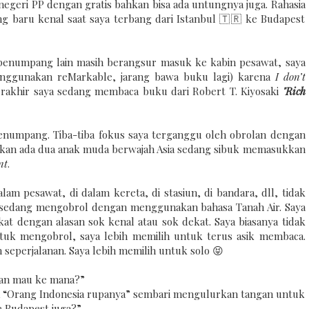
 negeri PP dengan gratis bahkan bisa ada untungnya juga. Rahasia
ng baru kenal saat saya terbang dari Istanbul 🇹🇷 ke Budapest
t penumpang lain masih berangsur masuk ke kabin pesawat, saya
ggunakan reMarkable, jarang bawa buku lagi) karena
I don’t
erakhir saya sedang membaca buku dari Robert T. Kiyosaki
"Rich
penumpang. Tiba-tiba fokus saya terganggu oleh obrolan dengan
hatikan ada dua anak muda berwajah Asia sedang sibuk memasukkan
nt
.
alam pesawat, di dalam kereta, di stasiun, di bandara, dll, tidak
 sedang mengobrol dengan menggunakan bahasa Tanah Air. Saya
at dengan alasan sok kenal atau sok dekat. Saya biasanya tidak
uk mengobrol, saya lebih memilih untuk terus asik membaca.
n seperjalanan. Saya lebih memilih untuk solo 😝
lian mau ke mana?”
ta “Orang Indonesia rupanya” sembari mengulurkan tangan untuk
e Budapest juga?”