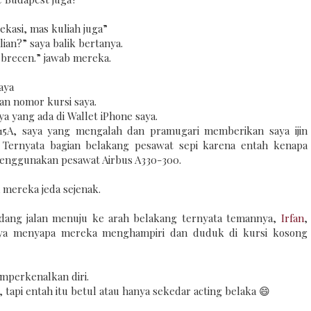
ekasi, mas kuliah juga”
lian?” saya balik bertanya.
Debrecen.” jawab mereka.
aya
an nomor kursi saya.
ya yang ada di Wallet iPhone saya.
 15A, saya yang mengalah dan pramugari memberikan saya ijin
Ternyata bagian belakang pesawat sepi karena entah kenapa
 menggunakan pesawat Airbus A330-300.
 mereka jeda sejenak.
ang jalan menuju ke arah belakang ternyata temannya,
Irfan
,
saya menyapa mereka menghampiri dan duduk di kursi kosong
emperkenalkan diri.
api entah itu betul atau hanya sekedar acting belaka 😄