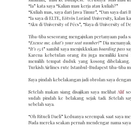
“Ia” kata saya “Kalian mau kerja atau kuliah?”
“Kuliah mas, saya dari Jawa Timur”, “Dan saya dari B
“Ia saya di ELTE, Eötvös Loránd University, kalau ka
“Aku di University of Pécs”, “Saya di University of 
Tiba-tiba seseorang mengajukan pertanyaan pada s
“
Excuse me, what’s your seat number?
” Dia menanyak
“
It’s 15A
” sambil saya menjukkukan
boarding pass
sa
Karena kebetulan orang itu juga memiliki kursi
memilih tempat duduk yang kosong dibelakang. 
Turkish Airlines rute Istanbul-Budapest tiba-tiba
Saya pindah kebelakangan jadi obrolan saya dengan
Setelah makan siang disajikan saya melihat
Alif
sed
sudah pindah ke belakang sejak tadi. Setelah 
sebelah saya.
“Oh Ritueli Daeli” keduanya serempak saat saya m
Nada mereka seakan pernah mendengar nama saya, t