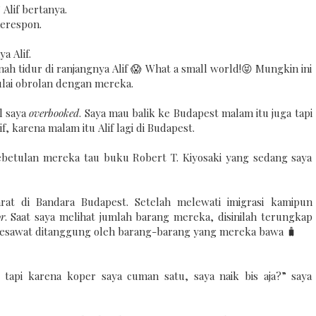
Alif bertanya.
merespon.
ya Alif.
ah tidur di ranjangnya Alif 😱 What a small world!😝 Mungkin ini
ulai obrolan dengan mereka.
l saya
overbooked
. Saya mau balik ke Budapest malam itu juga tapi
, karena malam itu Alif lagi di Budapest.
ebetulan mereka tau buku Robert T. Kiyosaki yang sedang saya
at di Bandara Budapest. Setelah melewati imigrasi kamipun
r
. Saat saya melihat jumlah barang mereka, disinilah terungkap
 pesawat ditanggung oleh barang-barang yang mereka bawa 🧳
, tapi karena koper saya cuman satu, saya naik bis aja?” saya