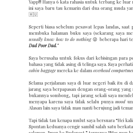
Yapp!!! Hanya 6 kata rahasia untuk terbang ke luar
ini saya baru tau kemarin dari dua orang muda ya
🇭🇺
Seperti biasa sebelum pesawat lepas landas, saa
membuka halaman buku saya (sekarang saya men
usually know how to do nothing
😜 beberapa hari t
Dad Poor Dad."
Saya berusaha untuk fokus dari kebisingan para 
bahasa yang tidak asing di telinga saya. Saya per
cabin baggage
mereka ke dalam
overhead compartme
Selama perjalanan saya di luar negeri baik itu di d
jarang saya berpapasan dengan orang-orang yang
bukannya sombong, tapi jarang sekali saya mendek
menyapa karena saya tidak selalu punya
mood
unt
Alasan lain saya tidak mau nanti berujung jadi tema
Tapi tidak tau kenapa mulut saya bersuara “Hei ka
Spontan keduanya cengir sambil salah satu berka
salaman, “mau ke Budapest.” terusnya “Mas mau k