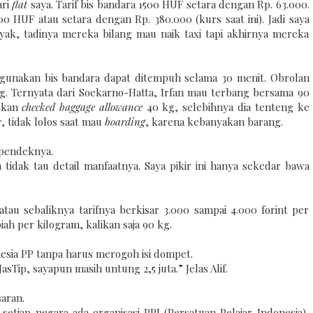
ari
flat
saya. Tarif bis bandara 1500 HUF setara dengan Rp. 63.000.
0 HUF atau setara dengan Rp. 380.000 (kurs saat ini). Jadi saya
, tadinya mereka bilang mau naik taxi tapi akhirnya mereka
unakan bis bandara dapat ditempuh selama 30 menit. Obrolan
ng. Ternyata dari Soekarno-Hatta, Irfan mau terbang bersama 90
atkan
checked baggage allowance
40 kg, selebihnya dia tenteng ke
, tidak lolos saat mau
boarding
, karena kebanyakan barang.
a pendeknya.
ya tidak tau detail manfaatnya. Saya pikir ini hanya sekedar bawa
tau sebaliknya tarifnya berkisar 3.000 sampai 4.000 forint per
iah per kilogram, kalikan saja 90 kg.
nesia PP tanpa harus merogoh isi dompet.
asTip, sayapun masih untung 2,5 juta.” Jelas Alif.
saran.
 setiap negara ada organisasi PPI (Persatuan Pelajar Indonesia),