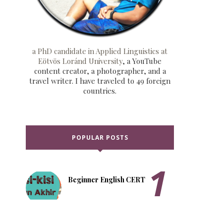
a PhD candidate in Applied Linguistics at
Eötvös Loránd University
, a YouTube
content creator, a photographer, and a
travel writer. I have traveled to 49 foreign
countries.
POPULAR POSTS
Beginner English CERT