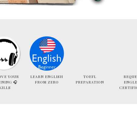
OVE YOUR
LEARN ENGLISH
TOEFL
REQUE
ENING 🎧
FROM ZERO
PREPARATION
ENGLI
KILLS
CERTIFI