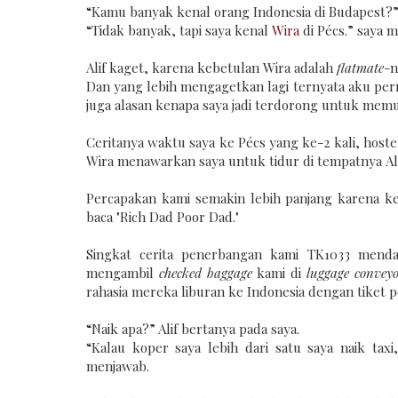
“Kamu banyak kenal orang Indonesia di Budapest?” 
“Tidak banyak, tapi saya kenal
Wira
di Pécs.” saya 
Alif kaget, karena kebetulan Wira adalah
flatmate
-n
Dan yang lebih mengagetkan lagi ternyata aku pern
juga alasan kenapa saya jadi terdorong untuk mem
Ceritanya waktu saya ke Pécs yang ke-2 kali, hoste
Wira menawarkan saya untuk tidur di tempatnya Alif
Percapakan kami semakin lebih panjang karena k
baca "Rich Dad Poor Dad."
Singkat cerita penerbangan kami TK1033 mendar
mengambil
checked baggage
kami di
luggage conveyo
rahasia mereka liburan ke Indonesia dengan tiket
“Naik apa?” Alif bertanya pada saya.
“Kalau koper saya lebih dari satu saya naik taxi
menjawab.