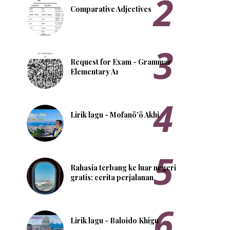
Comparative Adjectives
Request for Exam - Grammar
Elementary A1
Lirik lagu - Mofanö'ö Akhi
Rahasia terbang ke luar negeri
gratis: cerita perjalanan
Lirik lagu - Baloido Khigu