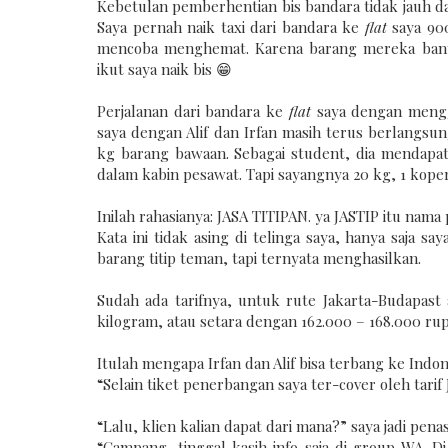
Kebetulan pemberhentian bis bandara tidak jauh d
Saya pernah naik taxi dari bandara ke
flat
saya 900
mencoba menghemat. Karena barang mereka banyak
ikut saya naik bis 😁
Perjalanan dari bandara ke
flat
saya dengan mengg
saya dengan Alif dan Irfan masih terus berlangsu
kg barang bawaan. Sebagai student, dia mendap
dalam kabin pesawat. Tapi sayangnya 20 kg, 1 koper
Inilah rahasianya: JASA TITIPAN. ya JASTIP itu nam
Kata ini tidak asing di telinga saya, hanya saja sa
barang titip teman, tapi ternyata menghasilkan.
Sudah ada tarifnya, untuk rute Jakarta-Budapast a
kilogram, atau setara dengan 162.000 – 168.000 rup
Itulah mengapa Irfan dan Alif bisa terbang ke Indo
“Selain tiket penerbangan saya ter-cover oleh tarif J
“Lalu, klien kalian dapat dari mana?” saya jadi pena
“Gampang, tinggal kasih info saja di group WA. Di