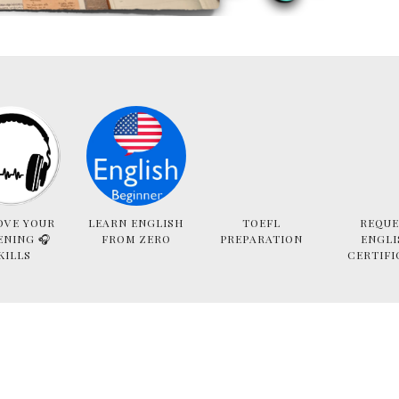
OVE YOUR
LEARN ENGLISH
TOEFL
REQUE
ENING 🎧
FROM ZERO
PREPARATION
ENGLI
KILLS
CERTIFI