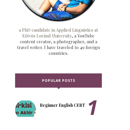
a PhD candidate in Applied Linguistics at
Eötvös Loránd University
, a YouTube
content creator, a photographer, and a
travel writer. I have traveled to 49 foreign
countries.
POPULAR POSTS
Beginner English CERT