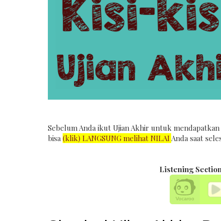
Sebelum Anda ikut Ujian Akhir untuk mendapatka
bisa
(klik) LANGSUNG melihat NILAI
Anda saat sele
Listening Sectio