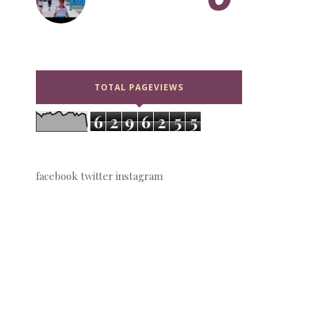
TOTAL PAGEVIEWS
6
2
9
6
2
5
5
facebook
twitter
instagram