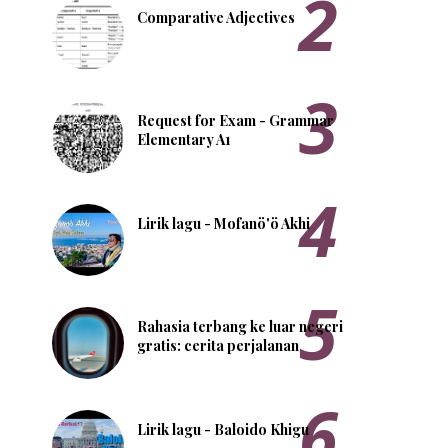
Comparative Adjectives
Request for Exam - Grammar
Elementary A1
Lirik lagu - Mofanö'ö Akhi
Rahasia terbang ke luar negeri
gratis: cerita perjalanan
Lirik lagu - Baloido Khigu